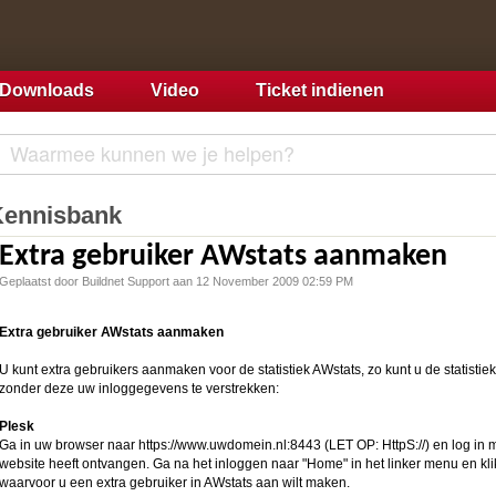
Downloads
Video
Ticket indienen
Kennisbank
Extra gebruiker AWstats aanmaken
Geplaatst door Buildnet Support aan 12 November 2009 02:59 PM
Extra gebruiker AWstats aanmaken
U kunt extra gebruikers aanmaken voor de statistiek AWstats, zo kunt u de statist
zonder deze uw inloggegevens te verstrekken:
Plesk
Ga in uw browser naar https://www.uwdomein.nl:8443 (LET OP: HttpS://) en log in 
website heeft ontvangen. Ga na het inloggen naar "Home" in het linker menu en k
waarvoor u een extra gebruiker in AWstats aan wilt maken.