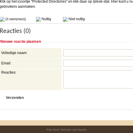
Klik op het icoontje "Protected Directories" en klik daar op /plesk-stat. Hier kunt u
gebruikers aanmaken.
Nuttig
Niet nuttig
(0 stem(men))
Reacties (0)
Nieuwe reactie plaatsen
Volledige naam:
Email:
Reacties:
Help Desk Software
van Kayako