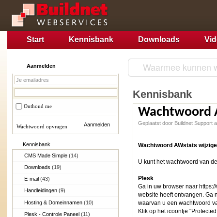
Start
Kennisbank
Downloads
Vi
Aanmelden
Kennisbank
Onthoud me
Wachtwoord A
Geplaatst door Buildnet Support
Wachtwoord opvragen
Kennisbank
Wachtwoord AWstats wijzig
CMS Made Simple
(14)
U kunt het wachtwoord van de 
Downloads
(19)
Plesk
E-mail
(43)
Ga in uw browser naar https:/
Handleidingen
(9)
website heeft ontvangen. Ga 
Hosting & Domeinnamen
(10)
waarvan u een wachtwoord van
Klik op het icoontje "Protected
Plesk - Controle Paneel
(11)