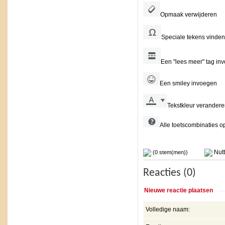
Opmaak verwijderen
Speciale tekens vinden
Een "lees meer" tag in
Een smiley invoegen
Tekstkleur verander
Alle toetscombinaties op
Nutt
(0 stem(men))
Reacties (0)
Nieuwe reactie plaatsen
Volledige naam: