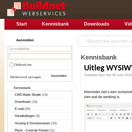
Start
Kennisbank
Downloads
Vi
Aanmelden
Kennisbank
Onthoud me
Uitleg WYSI
Geplaatst door aan 08 June 201
Wachtwoord opvragen
Kennisbank
Hieronder ziet u een screens
CMS Made Simple
(14)
zien wat de werking is.
Downloads
(19)
E-mail
(43)
Handleidingen
(9)
Hosting & Domeinnamen
(10)
Plesk - Controle Paneel
(11)