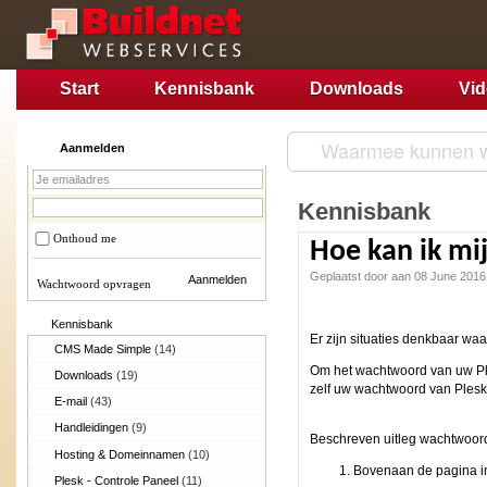
Start
Kennisbank
Downloads
Vi
Aanmelden
Kennisbank
Onthoud me
Hoe kan ik mi
Geplaatst door aan 08 June 2016
Wachtwoord opvragen
Kennisbank
Er zijn situaties denkbaar waa
CMS Made Simple
(14)
Om het wachtwoord van uw Ple
Downloads
(19)
zelf uw wachtwoord van Plesk
E-mail
(43)
Handleidingen
(9)
Beschreven uitleg wachtwoord
Hosting & Domeinnamen
(10)
Bovenaan de pagina in
Plesk - Controle Paneel
(11)