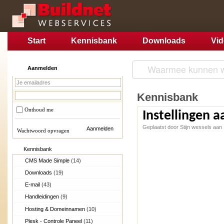
Start
Kennisbank
Downloads
Vi
Aanmelden
Kennisbank
Onthoud me
Instellingen 
Geplaatst door Stijn wessels aan
Wachtwoord opvragen
Kennisbank
CMS Made Simple
(14)
Downloads
(19)
E-mail
(43)
Handleidingen
(9)
Hosting & Domeinnamen
(10)
Plesk - Controle Paneel
(11)