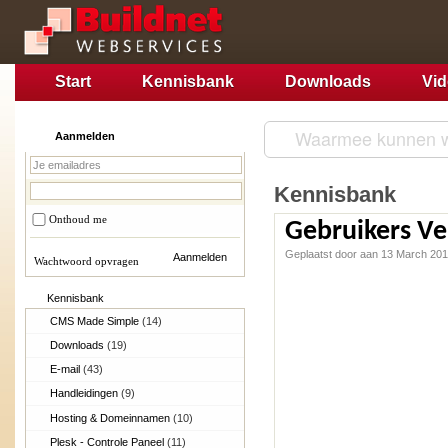
Start
Kennisbank
Downloads
Vi
Aanmelden
Kennisbank
Onthoud me
Gebruikers Ve
Geplaatst door aan 13 March 20
Wachtwoord opvragen
Kennisbank
CMS Made Simple
(14)
Downloads
(19)
E-mail
(43)
Handleidingen
(9)
Hosting & Domeinnamen
(10)
Plesk - Controle Paneel
(11)