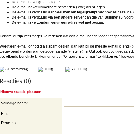
De e-mail bevat grote bijlagen
De e-mail bevat uitvoerbare bestanden (.exe) als bijlagen
De e-mail is verstuurd aan veel mensen tegelijkertijd met precies dezelfde t
De e-mail is verstuurd via een andere server dan die van Buildnet (Bijvoorb
De e-mail is verzonden vanuit een adres wat niet bestaat
Kortom, er zijn veel mogelijke redenen dat een e-mail bericht door het spamfilter 
Wordt een e-mail onnodig als spam gezien, dan kan bij de meeste e-mail clients (b
toegevoegd worden aan de zogenaamde "whitelist". In Outlook wordt dit gedaan d
betreffende bericht te klikken en onder "Ongewenste e-mail" te klikken op "Toevoeg
Nuttig
Niet nuttig
(20 stem(men))
Reacties (0)
Nieuwe reactie plaatsen
Volledige naam:
Email:
Reacties: