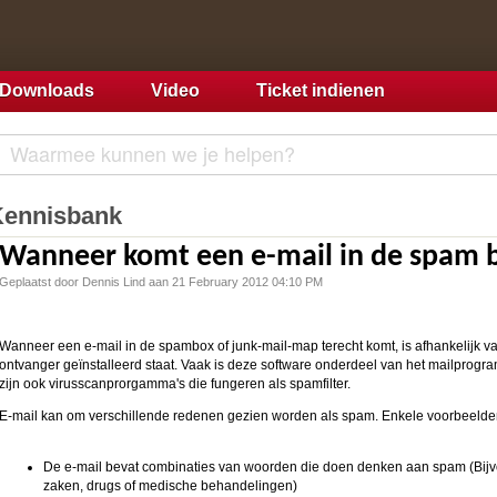
Downloads
Video
Ticket indienen
Kennisbank
Wanneer komt een e-mail in de spam b
Geplaatst door Dennis Lind aan 21 February 2012 04:10 PM
Wanneer een e-mail in de spambox of junk-mail-map terecht komt, is afhankelijk 
ontvanger geïnstalleerd staat. Vaak is deze software onderdeel van het mailprogramm
zijn ook virusscanprorgamma's die fungeren als spamfilter.
E-mail kan om verschillende redenen gezien worden als spam. Enkele voorbeelden
De e-mail bevat combinaties van woorden die doen denken aan spam (Bijvo
zaken, drugs of medische behandelingen)