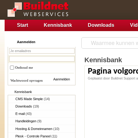
Start
Kennisbank
Downloads
Vi
Aanmelden
Kennisbank
Onthoud me
Pagina volgor
Geplaatst door Buildnet Support
Wachtwoord opvragen
Kennisbank
CMS Made Simple
(14)
Downloads
(19)
E-mail
(43)
Handleidingen
(9)
Hosting & Domeinnamen
(10)
Plesk - Controle Paneel
(11)