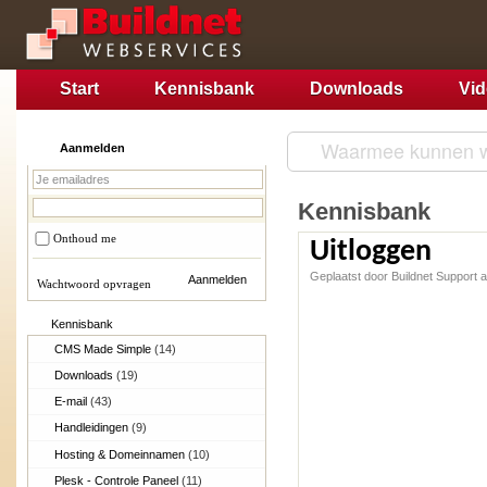
Start
Kennisbank
Downloads
Vi
Aanmelden
Kennisbank
Onthoud me
Uitloggen
Geplaatst door Buildnet Support
Wachtwoord opvragen
Kennisbank
CMS Made Simple
(14)
Downloads
(19)
E-mail
(43)
Handleidingen
(9)
Hosting & Domeinnamen
(10)
Plesk - Controle Paneel
(11)