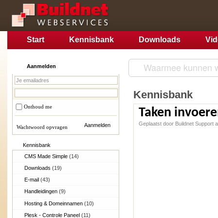
Start
Kennisbank
Downloads
Vi
Aanmelden
Kennisbank
Onthoud me
Taken invoer
Geplaatst door Buildnet Support 
Wachtwoord opvragen
Kennisbank
CMS Made Simple
(14)
Downloads
(19)
E-mail
(43)
Handleidingen
(9)
Hosting & Domeinnamen
(10)
Plesk - Controle Paneel
(11)