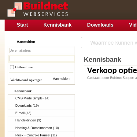
Start
Kennisbank
Downloads
Vi
Aanmelden
Kennisbank
Onthoud me
Verkoop optie
Geplaatst door Buildnet Support
Wachtwoord opvragen
Kennisbank
CMS Made Simple
(14)
Downloads
(19)
E-mail
(43)
Handleidingen
(9)
Hosting & Domeinnamen
(10)
Plesk - Controle Paneel
(11)